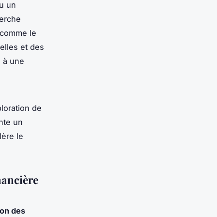
u un
herche
, comme le
elles et des
e à une
loration de
nte un
lère le
nancière
ion des