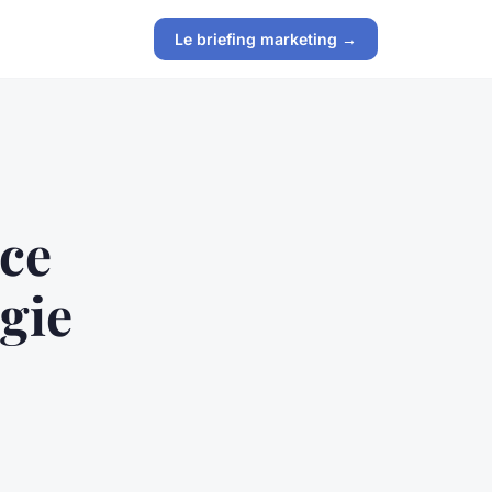
Le briefing marketing →
nce
égie