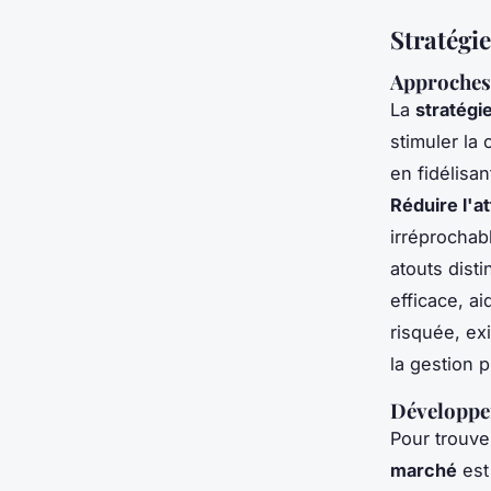
Stratégie
Approches
La
stratégi
stimuler la
en fidélisa
Réduire l'at
irréprochab
atouts dist
efficace, ai
risquée, ex
la gestion p
Développe
Pour trouve
marché
est