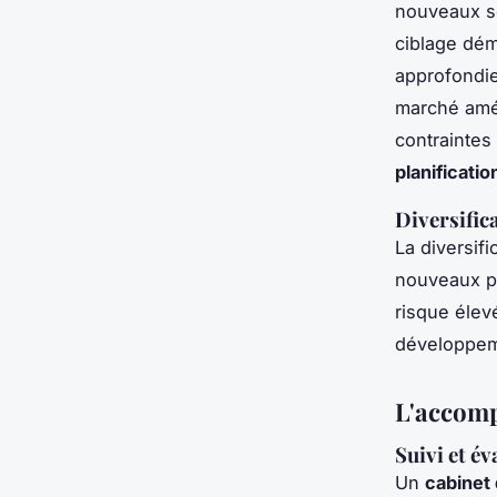
nouveaux s
ciblage dém
approfondie
marché amér
contraintes 
planificatio
Diversific
La diversif
nouveaux p
risque élevé
développem
L'accomp
Suivi et é
Un
cabinet 