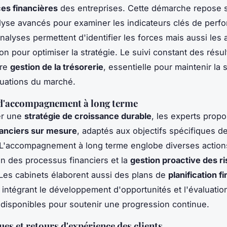
es financières
des entreprises. Cette démarche repose 
alyse avancés pour examiner les indicateurs clés de perf
analyses permettent d'identifier les forces mais aussi les
on pour optimiser la stratégie. Le suivi constant des résult
ure
gestion de la trésorerie
, essentielle pour maintenir la s
tuations du marché.
 d'accompagnement à long terme
er une
stratégie de croissance durable
, les experts prop
nanciers sur mesure
, adaptés aux objectifs spécifiques 
. L'accompagnement à long terme englobe diverses actio
ion des processus financiers et la
gestion proactive des r
 Les cabinets élaborent aussi des plans de
planification f
, intégrant le développement d'opportunités et l'évaluatio
disponibles pour soutenir une progression continue.
ues et retours d'expérience des clients