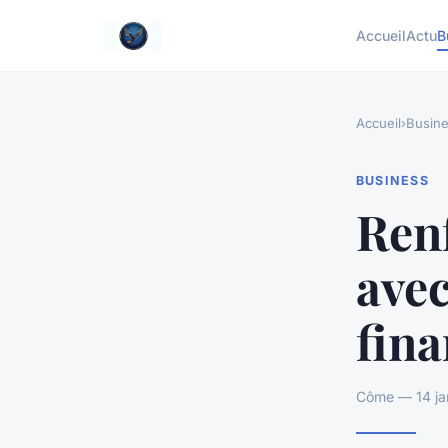
Accueil
Actu
B
Accueil
›
Busin
BUSINESS
Renf
avec
fina
Côme — 14 jan