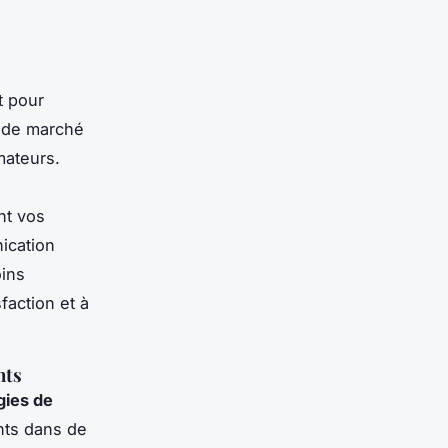
t pour
t de marché
mateurs.
nt vos
nication
oins
faction et à
nts
gies de
ants dans de