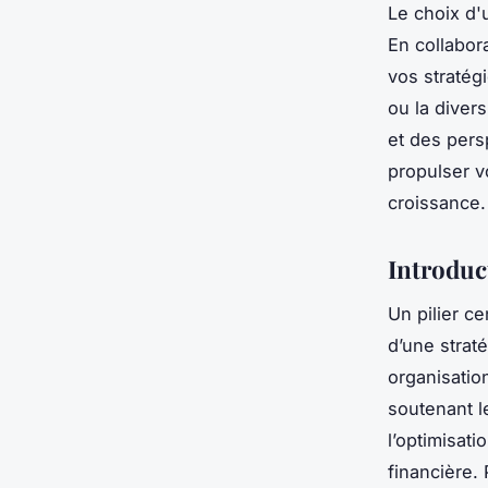
Le choix d'
En collabor
vos stratég
ou la diver
et des per
propulser v
croissance.
Introduct
Un pilier ce
d’une strat
organisatio
soutenant l
l’optimisat
financière.