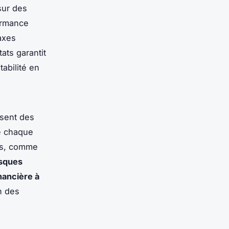
sur des
ormance
 axes
ats garantit
tabilité en
osent des
de chaque
ns, comme
isques
inancière à
n des