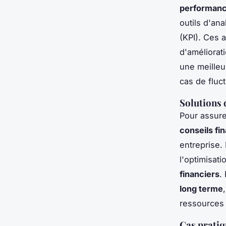
performanc
outils d'an
(KPI). Ces 
d'améliorati
une meille
cas de fluc
Solutions
Pour assur
conseils fi
entreprise
l'optimisat
financiers
.
long terme
ressources 
Cas pratiq