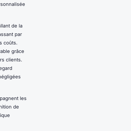
rsonnalisée
lant de la
assant par
s coûts.
rable grâce
s clients.
regard
 négligées
mpagnent les
nition de
gique