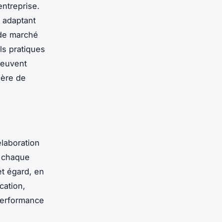
entreprise.
 adaptant
 de marché
ls pratiques
peuvent
ière de
élaboration
e chaque
et égard, en
cation,
 performance