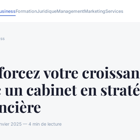
usiness
Formation
Juridique
Management
Marketing
Services
ess
orcez votre croissa
 un cabinet en strat
ncière
vier 2025 — 4 min de lecture