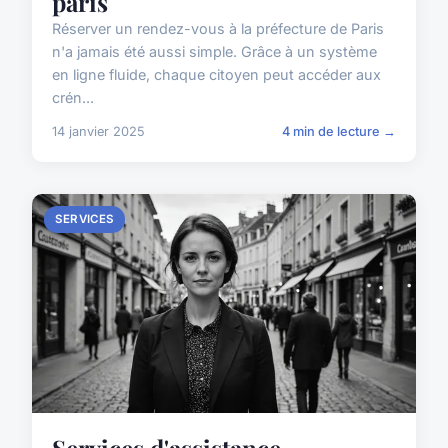
paris
Réserver un rendez-vous à la préfecture de Paris
n'a jamais été aussi simple. Grâce à un système
en ligne fluide, chaque citoyen peut accéder aux
crén...
14 janvier 2025
4 min de lecture →
SERVICES
Services d'assistance