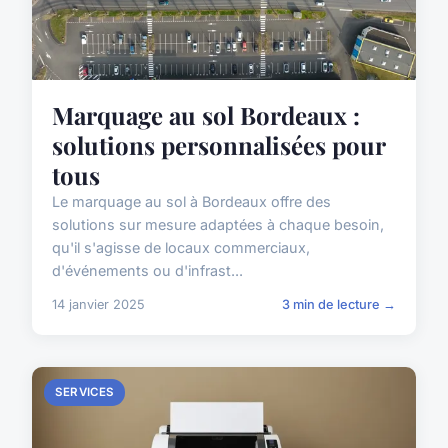
Marquage au sol Bordeaux :
solutions personnalisées pour
tous
Le marquage au sol à Bordeaux offre des
solutions sur mesure adaptées à chaque besoin,
qu'il s'agisse de locaux commerciaux,
d'événements ou d'infrast...
14 janvier 2025
3 min de lecture →
SERVICES