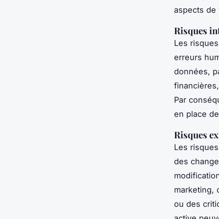
aspects de 
Risques in
Les risques
erreurs hum
données, p
financières
Par conséqu
en place d
Risques ex
Les risques
des change
modificati
marketing, 
ou des crit
active peuv