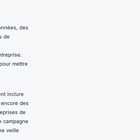
nnées, des
s de
ntreprise.
 pour mettre
nt inclure
 encore des
eprises de
une campagne
e veille