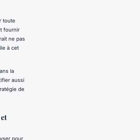
r toute
 fournir
rait ne pas
le à cet
ans la
fier aussi
ratégie de
 et
lyser pour