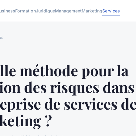
usiness
Formation
Juridique
Management
Marketing
Services
es
lle méthode pour la
ion des risques dans
eprise de services d
keting ?