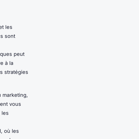
et les
is sont
sques peut
e à la
s stratégies
 marketing,
ment vous
 les
, où les