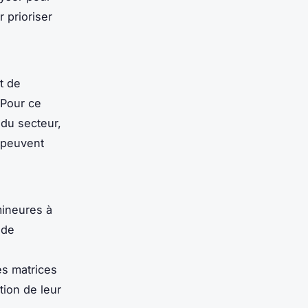
 prioriser
t de
 Pour ce
 du secteur,
 peuvent
mineures à
 de
es matrices
tion de leur