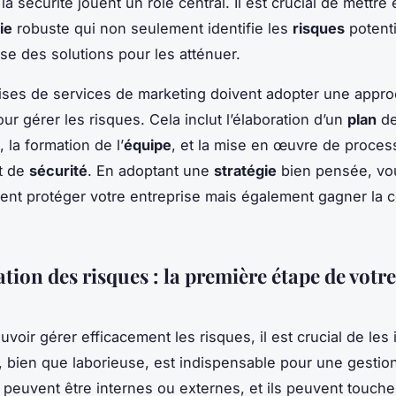
a sécurité jouent un rôle central. Il est crucial de mettre
ie
robuste qui non seulement identifie les
risques
potenti
se des solutions pour les atténuer.
ises de services de marketing doivent adopter une appr
ur gérer les risques. Cela inclut l’élaboration d’un
plan
de
 la formation de l’
équipe
, et la mise en œuvre de proces
t de
sécurité
. En adoptant une
stratégie
bien pensée, vo
nt protéger votre entreprise mais également gagner la 
ation des risques : la première étape de votre
voir gérer efficacement les risques, il est crucial de les i
, bien que laborieuse, est indispensable pour une gestion
 peuvent être internes ou externes, et ils peuvent toucher