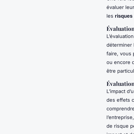
évaluer leu
les
risques
Évaluation
L’évaluatio
déterminer 
faire, vous
ou encore d
être particu
Évaluation
L’impact d’
des effets 
comprendre 
l’entreprise
de risque pe