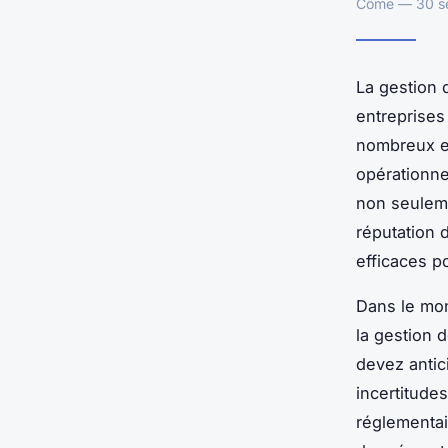
Côme — 30 se
La gestion 
entreprises
nombreux et
opérationne
non seuleme
réputation d
efficaces po
Dans le mon
la gestion 
devez antic
incertitude
réglementai