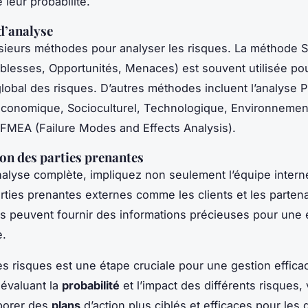
 leur probabilité.
d’analyse
lusieurs méthodes pour analyser les risques. La méthode
iblesses, Opportunités, Menaces) est souvent utilisée po
lobal des risques. D’autres méthodes incluent l’analyse
 Économique, Socioculturel, Technologique, Environnement
e FMEA (Failure Modes and Effects Analysis).
on des parties prenantes
alyse complète, impliquez non seulement l’équipe intern
arties prenantes externes comme les clients et les partena
s peuvent fournir des informations précieuses pour une 
e.
es risques est une étape cruciale pour une gestion effica
 évaluant la
probabilité
et l’impact des différents risques,
borer des
plans
d’action plus ciblés et efficaces pour les 