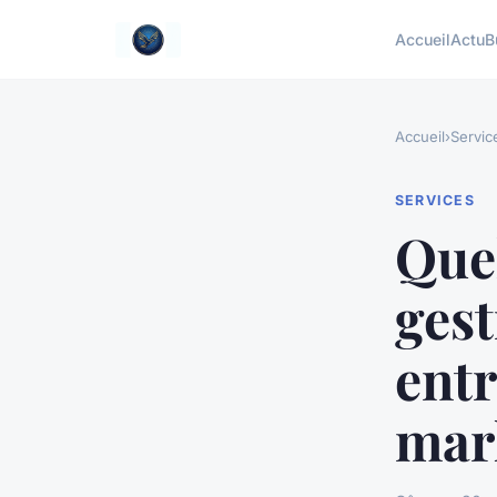
Accueil
Actu
B
Accueil
›
Servic
SERVICES
Que
gest
entr
mar