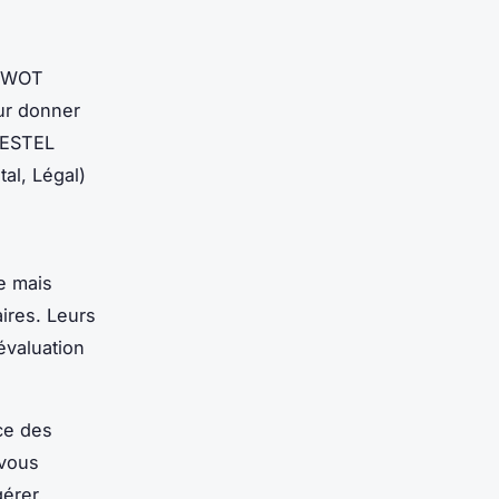
 SWOT
ur donner
 PESTEL
al, Légal)
e mais
ires. Leurs
évaluation
ce des
 vous
gérer.