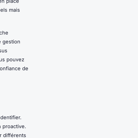
 en place
els mais
oche
 gestion
sus
us pouvez
confiance de
dentifier.
 proactive.
 différents