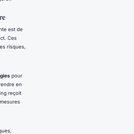
re
nte est de
act. Ces
es risques,
égies
pour
prendre en
ng reçoit
s mesures
ques,