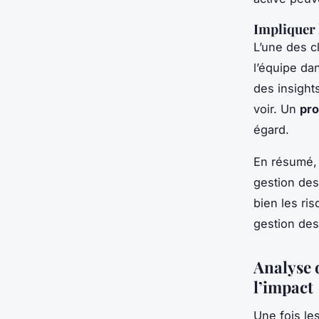
Impliquer 
L’une des cl
l’équipe da
des insights
voir. Un
pr
égard.
En résumé, 
gestion des
bien les ri
gestion des
Analyse d
l’impact
Une fois le