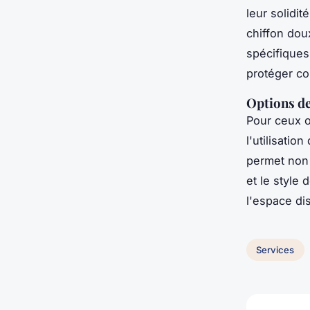
leur solidit
chiffon doux
spécifiques
protéger co
Options de
Pour ceux o
l'utilisatio
permet non 
et le style
l'espace di
Services