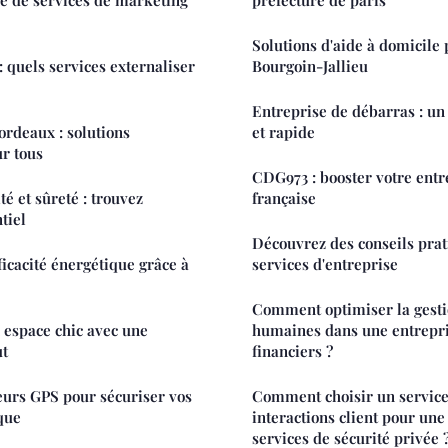
Solutions d'aide à domicile
: quels services externaliser
Bourgoin-Jallieu
Entreprise de débarras : un 
rdeaux : solutions
et rapide
r tous
CDG973 : booster votre ent
té et sûreté : trouvez
française
tiel
Découvrez des conseils prat
ficacité énergétique grâce à
services d'entreprise
Comment optimiser la gesti
espace chic avec une
humaines dans une entrepri
ut
financiers ?
eurs GPS pour sécuriser vos
Comment choisir un service
que
interactions client pour une
services de sécurité privée 