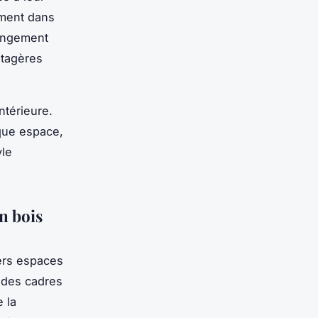
ement dans
rangement
étagères
ntérieure.
aque espace,
yle
n bois
ers espaces
, des cadres
 la