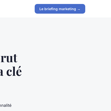
Le briefing marketing →
brut
a clé
nnalité