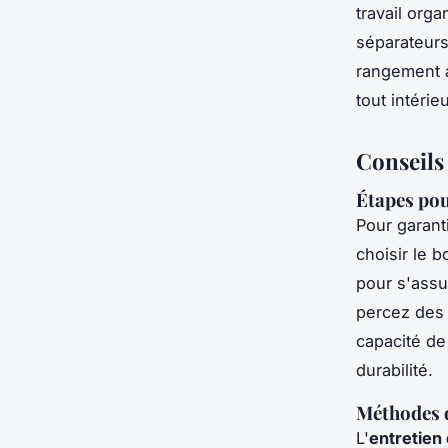
travail org
séparateurs 
rangement 
tout intérie
Conseils 
Étapes pou
Pour garant
choisir le 
pour s'assu
percez des t
capacité de
durabilité.
Méthodes d
L'
entretien