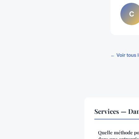
C
← Voir tous 
Services — Da
Quelle méthode pou
dans une entrepris