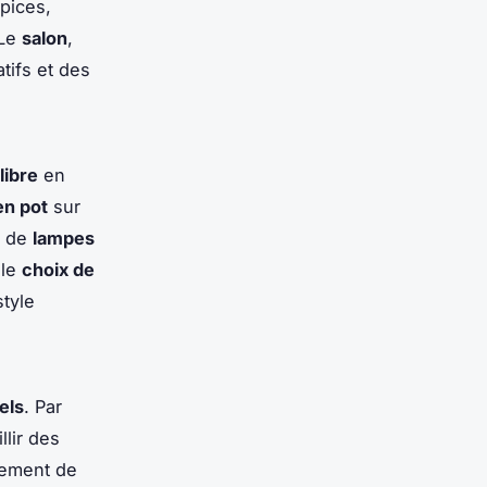
épices,
 Le
salon
,
tifs et des
libre
en
en pot
sur
n de
lampes
 le
choix de
tyle
els
. Par
lir des
nement de