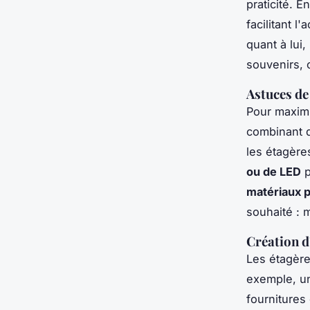
praticité. E
facilitant 
quant à lui
souvenirs, o
Astuces de
Pour maximi
combinant di
les étagère
ou de LED
p
matériaux 
souhaité : 
Création d
Les étagère
exemple, un
fournitures