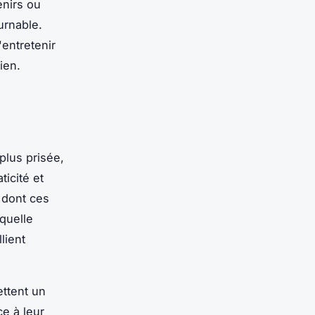
enirs ou
urnable.
'entretenir
ien.
plus prisée,
ticité et
 dont ces
quelle
lient
ttent un
e à leur