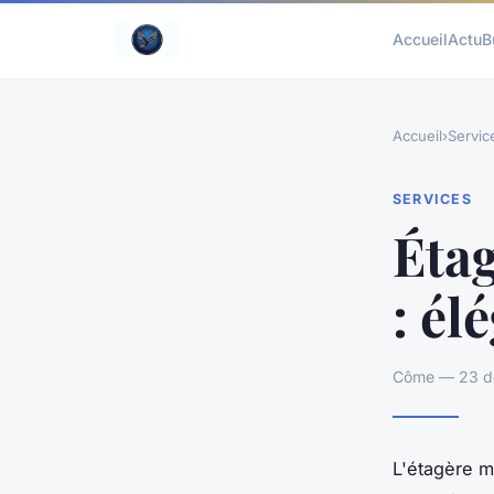
Accueil
Actu
B
Accueil
›
Servic
SERVICES
Étag
: él
Côme — 23 dé
L'étagère m