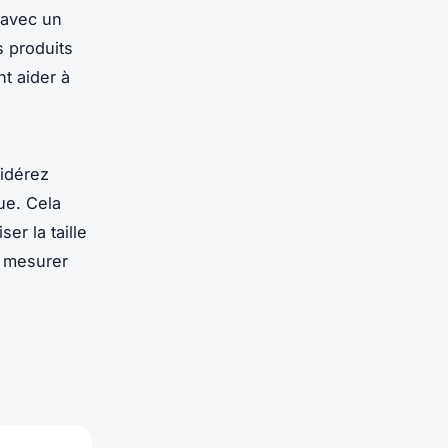
 avec un
s produits
t aider à
sidérez
que. Cela
er la taille
r mesurer