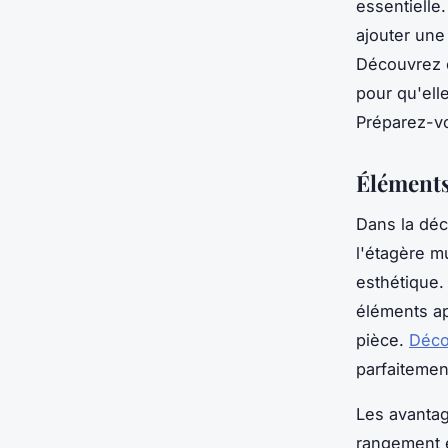
essentielle
ajouter une
Découvrez co
pour qu'elle
Préparez-vo
Éléments
Dans la déc
l'étagère m
esthétique.
éléments ap
pièce.
Déco
parfaitement
Les avantag
rangement e