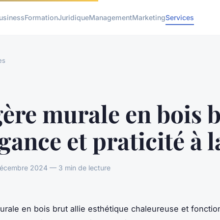
usiness
Formation
Juridique
Management
Marketing
Services
es
ère murale en bois 
égance et praticité à l
cembre 2024 — 3 min de lecture
urale en bois brut allie esthétique chaleureuse et fonctio