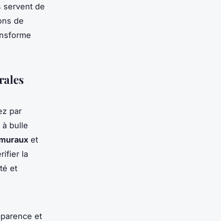
es servent de
ions de
ansforme
rales
z par
 à bulle
 muraux
et
ifier la
té et
pparence et