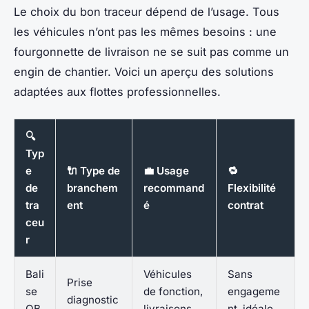
Le choix du bon traceur dépend de l’usage. Tous
les véhicules n’ont pas les mêmes besoins : une
fourgonnette de livraison ne se suit pas comme un
engin de chantier. Voici un aperçu des solutions
adaptées aux flottes professionnelles.
🔍
Typ
e
🔌 Type de
💼 Usage
🔁
de
branchem
recommand
Flexibilité
tra
ent
é
contrat
ceu
r
Bali
Véhicules
Sans
Prise
se
de fonction,
engageme
diagnostic
OB
livraisons
nt, idéale