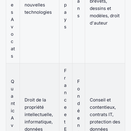
a
brevets,
e
nouvelles
p
n
dessins et
s
technologies
a
s
modèles, droit
A
y
d'auteur
v
s
o
c
at
s
F
r
Q
F
a
u
o
n
a
n
Droit de la
c
Conseil et
nt
d
propriété
e
contentieux,
ic
é
intellectuelle,
e
contrats IT,
A
e
informatique,
t
protection des
v
n
données
E
données