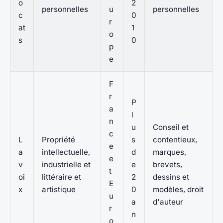
o
2
personnelles
u
personnelles
c
0
r
at
1
o
s
0
p
e
F
r
P
a
l
n
u
Conseil et
c
L
Propriété
s
contentieux,
e
a
intellectuelle,
d
marques,
e
v
industrielle et
e
brevets,
t
oi
littéraire et
2
dessins et
E
x
artistique
0
modèles, droit
u
a
d'auteur
r
n
o