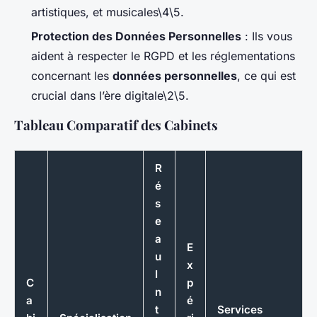
artistiques, et musicales\4\5.
Protection des Données Personnelles
: Ils vous
aident à respecter le RGPD et les réglementations
concernant les
données personnelles
, ce qui est
crucial dans l’ère digitale\2\5.
Tableau Comparatif des Cabinets
R
é
s
e
a
E
u
x
I
C
p
n
a
é
t
Services