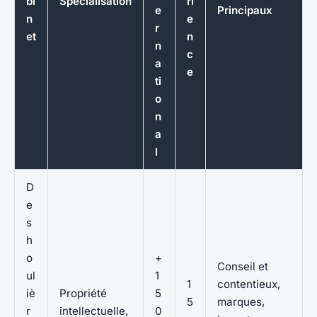
bi
Spécialisation
ri
e
Principaux
n
e
r
et
n
n
c
a
e
ti
o
n
a
l
D
e
s
h
o
+
Conseil et
ul
1
1
contentieux,
iè
Propriété
5
5
marques,
r
intellectuelle,
0